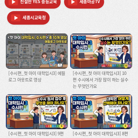
친절한 YES 중등교육
세종마공TV
세종시교육청
[수시편_첫 아이 대학입시3] 에필
[수시편_첫 아이 대학입시3] 10
로그 아웃트로 영상
편 수시에서 가장 많이 하는 실수
는 무엇인가요
[수시편_첫 아이 대학입시3] 9편
[수시편_첫 아이 대학입시3] 8편