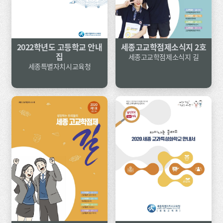
2022학년도 고등학교 안내
세종고교학점제소식지 2호
집
세종고교학점제소식지 길
세종특별자치시교육청